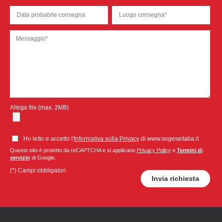
Allega file (max. 2MB)
Ho letto e accetto l'
Informativa sulla Privacy
di www.sogeseitalia.it
Questo sito è protetto da reCAPTCHA e si applicano
Privacy Policy
e
Termini di
servizio
di Google.
(*) Campi obbligatori