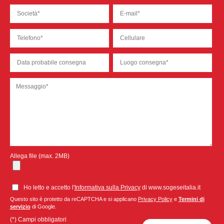
Allega file (max. 2MB)
Ho letto e accetto l'
Informativa sulla Privacy
di www.sogeseitalia.it
Questo sito è protetto da reCAPTCHA e si applicano
Privacy Policy
e
Termini di
servizio
di Google.
(*) Campi obbligatori