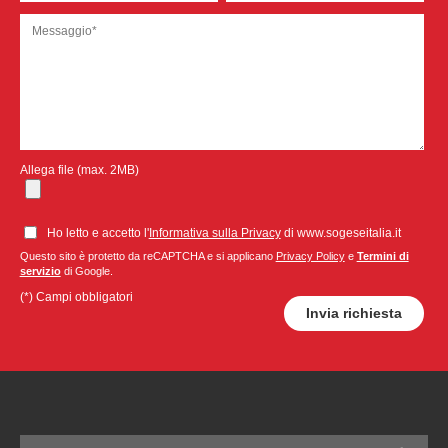
Allega file (max. 2MB)
Ho letto e accetto l'
Informativa sulla Privacy
di www.sogeseitalia.it
Questo sito è protetto da reCAPTCHA e si applicano
Privacy Policy
e
Termini di
servizio
di Google.
(*) Campi obbligatori