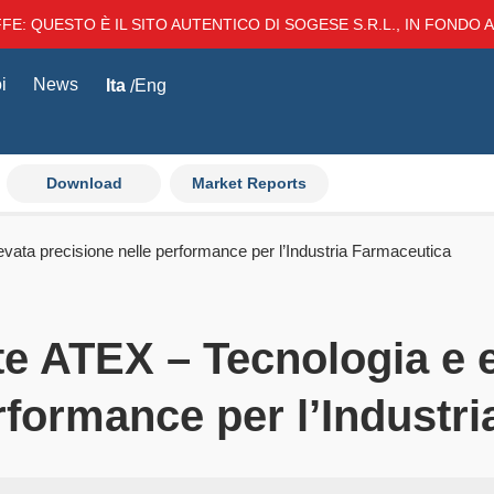
E: QUESTO È IL SITO AUTENTICO DI SOGESE S.R.L., IN FONDO AL
i
News
Ita
Eng
Download
Market Reports
levata precisione nelle performance per l’Industria Farmaceutica
cate ATEX – Tecnologia e 
rformance per l’Industr