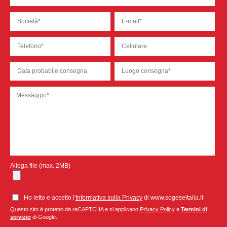
Allega file (max. 2MB)
Ho letto e accetto l'
Informativa sulla Privacy
di www.sogeseitalia.it
Questo sito è protetto da reCAPTCHA e si applicano
Privacy Policy
e
Termini di
servizio
di Google.