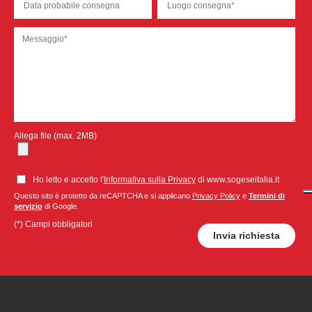
Allega file (max. 2MB)
Ho letto e accetto l'
Informativa sulla Privacy
di www.sogeseitalia.it
Questo sito è protetto da reCAPTCHA e si applicano
Privacy Policy
e
Termini di
servizio
di Google.
(*) Campi obbligatori