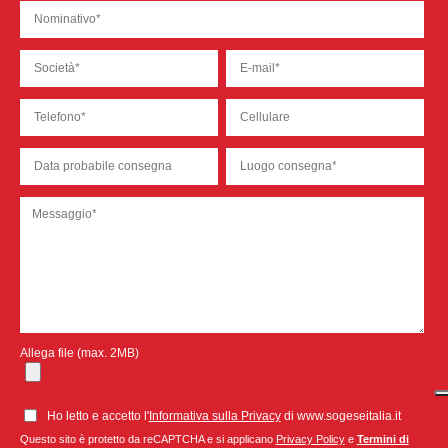
Allega file (max. 2MB)
Ho letto e accetto l'
Informativa sulla Privacy
di www.sogeseitalia.it
Questo sito è protetto da reCAPTCHA e si applicano
Privacy Policy
e
Termini di