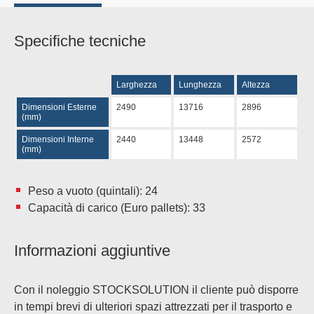
Specifiche tecniche
Larghezza
Lunghezza
Altezza
Dimensioni Esterne
2490
13716
2896
(mm)
Dimensioni Interne
2440
13448
2572
(mm)
Peso a vuoto (quintali): 24
Capacità di carico (Euro pallets): 33
Informazioni aggiuntive
Con il noleggio STOCKSOLUTION il cliente può disporre
in tempi brevi di ulteriori spazi attrezzati per il trasporto e