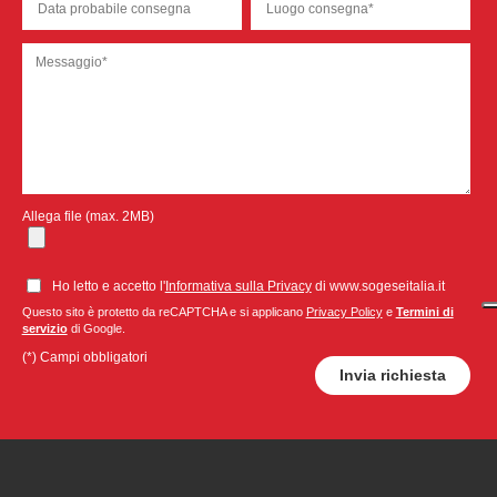
Allega file (max. 2MB)
Ho letto e accetto l'
Informativa sulla Privacy
di www.sogeseitalia.it
Questo sito è protetto da reCAPTCHA e si applicano
Privacy Policy
e
Termini di
servizio
di Google.
(*) Campi obbligatori