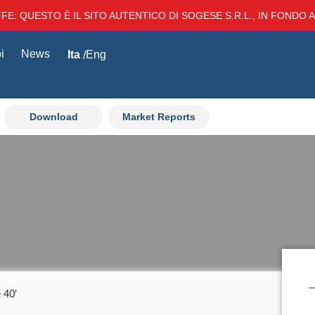
E: QUESTO È IL SITO AUTENTICO DI SOGESE S.R.L., IN FONDO AL
i
News
Ita
Eng
Download
Market Reports
 40′