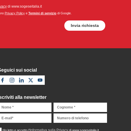
ivacy
di www.sogeseitalia.it
cano
Privacy Policy
e
Termini di servizio
di Google.
Seguici sui social
scriviti alla newsletter
Informativa sulla Privacy
Ho letto e accetto l'
di www.sogeseitalia.it