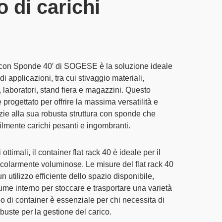
o di carichi
 con Sponde 40′
di SOGESE è la soluzione ideale
 applicazioni, tra cui stivaggio materiali,
, laboratori, stand fiera e magazzini. Questo
 progettato per offrire la massima versatilità e
azie alla sua robusta struttura con sponde che
cilmente carichi pesanti e ingombranti.
 ottimali
, il
container flat rack 40
è ideale per il
rticolarmente voluminose. Le
misure
del
flat rack 40
 utilizzo efficiente dello spazio disponibile,
me interno per stoccare e trasportare una varietà
po di container è essenziale per chi necessita di
robuste per la gestione del carico.