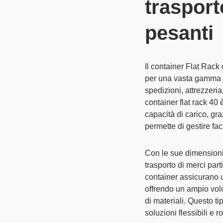
trasport
pesanti
Il
container Flat Rack
per una vasta gamma di
spedizioni, attrezzeria
container flat rack 40
è
capacità di carico, gr
permette di gestire fa
Con le sue
dimensioni
trasporto di merci pa
container
assicurano un
offrendo un ampio volu
di materiali. Questo ti
soluzioni flessibili e 