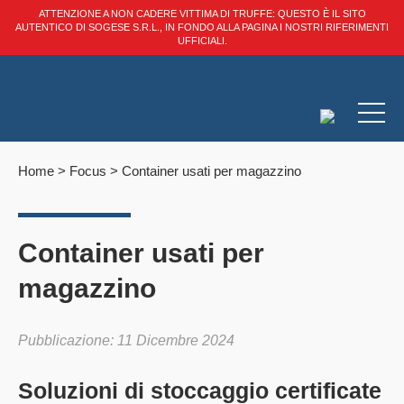
ATTENZIONE A NON CADERE VITTIMA DI TRUFFE: QUESTO È IL SITO
AUTENTICO DI SOGESE S.R.L., IN FONDO ALLA PAGINA I NOSTRI RIFERIMENTI
UFFICIALI.
Home
>
Focus
>
Container usati per magazzino
Container usati per
magazzino
Pubblicazione: 11 Dicembre 2024
Soluzioni di stoccaggio certificate