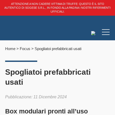
ATTENZIONE A NON CADERE VITTIMA DI TRUFFE: QUESTO È IL SITO
AUTENTICO DI SOGESE S.R.L., IN FONDO ALLA PAGINA I NOSTRI RIFERIMENTI
UFFICIALI.
Home
>
Focus
>
Spogliatoi prefabbricati usati
Spogliatoi prefabbricati
usati
Pubblicazione: 11 Dicembre 2024
Box modulari pronti all’uso