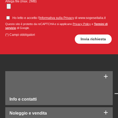
Allega file (max. 2MB)
Ho letto e accetto l'
Informativa sulla Privacy
di www.sogeseitalia.it
Questo sito è protetto da reCAPTCHA e si applicano
Privacy Policy
e
Termini di
servizio
di Google.
(*) Campi obbligatori
Info e contatti
Noleggio e vendita