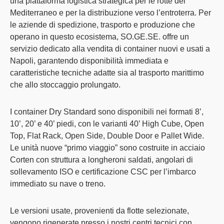
una piattaforma logistica
strategica per le rotte del
Mediterraneo e per la distribuzione verso l’entroterra
. Per
le aziende di spedizione, trasporto e produzione che
operano in questo ecosistema,
SO.GE.SE. offre un
servizio dedicato alla
vendita di container nuovi e usati
a
Napoli
, garantendo disponibilità immediata e
caratteristiche tecniche adatte sia al trasporto marittimo
che allo stoccaggio prolungato.
I
container Dry Standard
sono disponibili nei
formati 8’,
10’, 20’ e 40’ piedi
, con le varianti 40’ High Cube, Open
Top, Flat Rack, Open Side, Double Door e Pallet Wide.
Le unità nuove “primo viaggio” sono
costruite in acciaio
Corten
con struttura a longheroni saldati, angolari di
sollevamento ISO e
certificazione CSC per l’imbarco
immediato su nave o treno
.
Le
versioni usate
, provenienti da flotte selezionate,
vengono
rigenerate presso i nostri centri tecnici
con