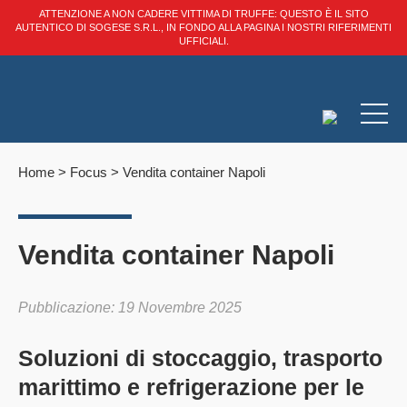
ATTENZIONE A NON CADERE VITTIMA DI TRUFFE: QUESTO È IL SITO
AUTENTICO DI SOGESE S.R.L., IN FONDO ALLA PAGINA I NOSTRI RIFERIMENTI
UFFICIALI.
Home
>
Focus
>
Vendita container Napoli​
Vendita container Napoli​
Pubblicazione: 19 Novembre 2025
Soluzioni di stoccaggio, trasporto
marittimo e refrigerazione per le