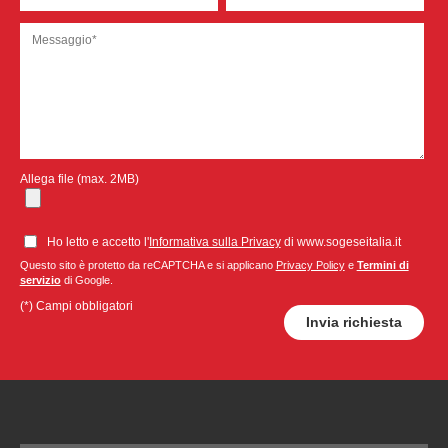
Allega file (max. 2MB)
Ho letto e accetto l'
Informativa sulla Privacy
di www.sogeseitalia.it
Questo sito è protetto da reCAPTCHA e si applicano
Privacy Policy
e
Termini di
servizio
di Google.
(*) Campi obbligatori