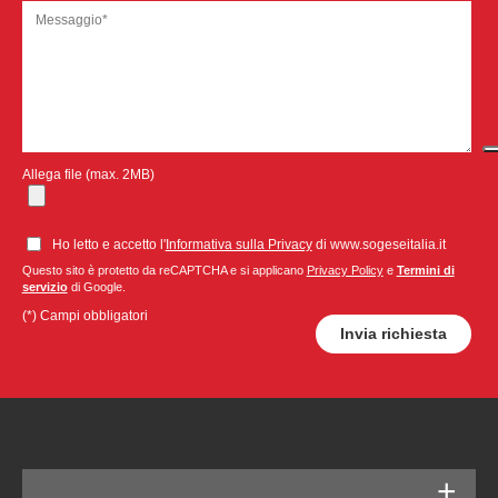
Allega file (max. 2MB)
Ho letto e accetto l'
Informativa sulla Privacy
di www.sogeseitalia.it
Questo sito è protetto da reCAPTCHA e si applicano
Privacy Policy
e
Termini di
servizio
di Google.
(*) Campi obbligatori