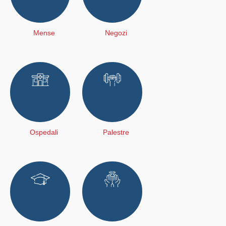
Mense
Negozi
Ospedali
Palestre