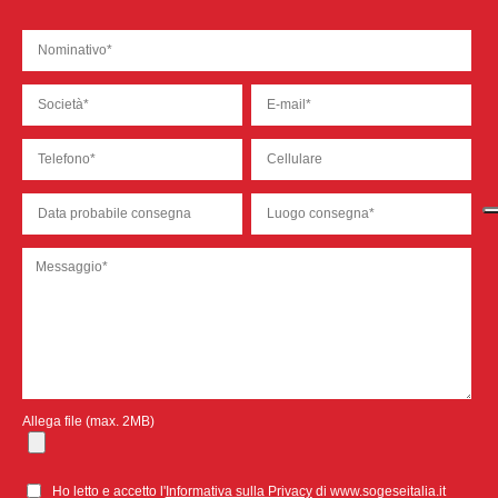
Allega file (max. 2MB)
Ho letto e accetto l'
Informativa sulla Privacy
di www.sogeseitalia.it