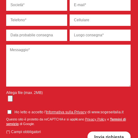
Allega file (max. 2MB)
Ho letto e accetto l'
Informativa sulla Privacy
di www.sogeseitalia.it
Questo sito è protetto da reCAPTCHA e si applicano
Privacy Policy
e
Termini di
servizio
di Google.
(*) Campi obbligatori