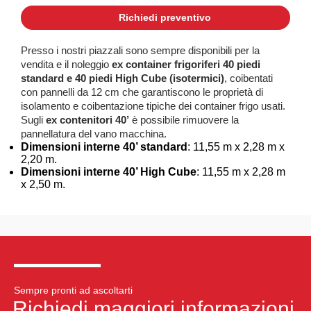
Richiedi preventivo
Presso i nostri piazzali sono sempre disponibili per la
vendita e il noleggio
ex container frigoriferi 40 piedi
standard e 40 piedi High Cube (isotermici)
, coibentati
con pannelli da 12 cm che garantiscono le proprietà di
isolamento e coibentazione tipiche dei container frigo usati.
Sugli
ex contenitori 40’
è possibile rimuovere la
pannellatura del vano macchina.
Dimensioni interne 40’ standard
: 11,55 m x 2,28 m x
2,20 m.
Dimensioni interne 40’ High Cube
: 11,55 m x 2,28 m
x 2,50 m.
Sempre pronti ad ascoltarti
Richiedi maggiori informazioni