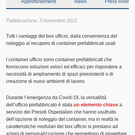
Approfondimenti
News
Press Room
Pubblicazione: 3 Novembre 2021
Tutti i vantaggi del
box ufficio
, dalla convenienza del
noleggio al recupero di container prefabbricati usati
I
container ufficio
sono
container prefabbricati
che
forniscono soluzioni
veloci
ed
efficaci
per rispondere a
necessità di ampliamento di spazi preesistenti o di
creazione di nuovi ambienti di lavoro.
Durante l’emergenza da Covid-19, la
versatilità
dell’
ufficio prefabbricato
è stata
un elemento chiave
a
servizio dei Presidi Ospedalieri che hanno usufruito
dell’opzione di
noleggio
del container, ma in realtà le
caratteristiche
modulari
dei
box ufficio
si prestano ad
azioni di
personalizzazione
che permettono di
progettare