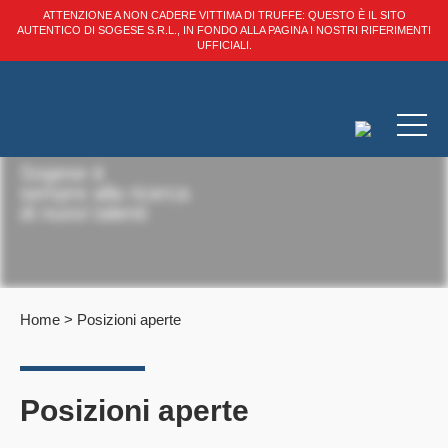
ATTENZIONE A NON CADERE VITTIMA DI TRUFFE: QUESTO È IL SITO
AUTENTICO DI SOGESE S.R.L., IN FONDO ALLA PAGINA I NOSTRI RIFERIMENTI
UFFICIALI.
Sogese è
sempre alla ricerca
di nuovi talenti
Home
>
Posizioni aperte
Posizioni aperte