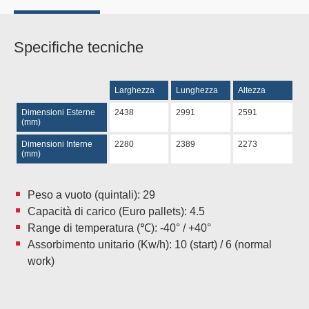
Specifiche tecniche
Larghezza
Lunghezza
Altezza
Dimensioni Esterne
2438
2991
2591
(mm)
Dimensioni Interne
2280
2389
2273
(mm)
Peso a vuoto (quintali): 29
Capacità di carico (Euro pallets): 4.5
Range di temperatura (℃): -40° / +40°
Assorbimento unitario (Kw/h): 10 (start) / 6 (normal
work)