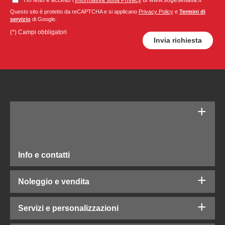
Ho letto e accetto l'
Informativa sulla Privacy
di www.sogeseitalia.it
Questo sito è protetto da reCAPTCHA e si applicano
Privacy Policy
e
Termini di
servizio
di Google.
(*) Campi obbligatori
Info e contatti
Noleggio e vendita
Servizi e personalizzazioni