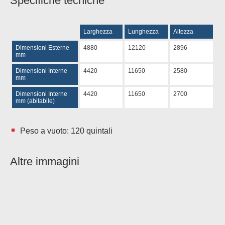
Specifiche tecniche
Larghezza
Lunghezza
Altezza
Dimensioni Esterne
4880
12120
2896
mm
Dimensioni Interne
4420
11650
2580
mm
Dimensioni Interne
4420
11650
2700
mm (abitabile)
Peso a vuoto: 120 quintali
Altre immagini