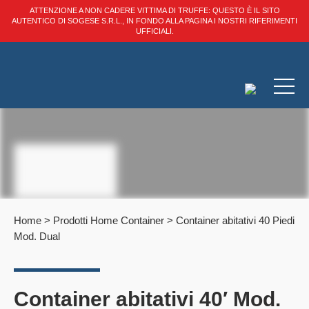
ATTENZIONE A NON CADERE VITTIMA DI TRUFFE: QUESTO È IL SITO
AUTENTICO DI SOGESE S.R.L., IN FONDO ALLA PAGINA I NOSTRI RIFERIMENTI
UFFICIALI.
Home
>
Prodotti Home Container
>
Container abitativi 40 Piedi
Mod. Dual
Container abitativi 40′ Mod.