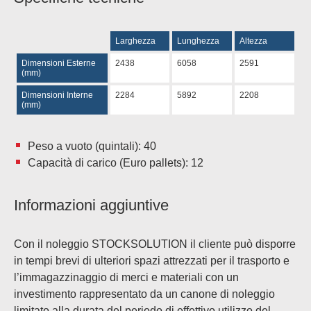
Larghezza
Lunghezza
Altezza
Dimensioni Esterne
2438
6058
2591
(mm)
Dimensioni Interne
2284
5892
2208
(mm)
Peso a vuoto (quintali): 40
Capacità di carico (Euro pallets): 12
Informazioni aggiuntive
Con il noleggio STOCKSOLUTION il cliente può disporre
in tempi brevi di ulteriori spazi attrezzati per il trasporto e
l’immagazzinaggio di merci e materiali con un
investimento rappresentato da un canone di noleggio
limitato alla durata del periodo di effettivo utilizzo del