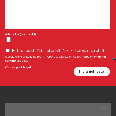
Allega file (max. 2MB)
Ho letto e accetto l'
Informativa sulla Privacy
di www.sogeseitalia.it
Questo sito è protetto da reCAPTCHA e si applicano
Privacy Policy
e
Termini di
servizio
di Google.
(*) Campi obbligatori