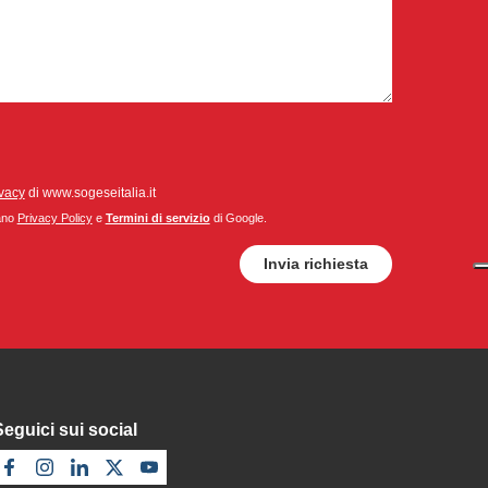
ivacy
di www.sogeseitalia.it
cano
Privacy Policy
e
Termini di servizio
di Google.
Seguici sui social