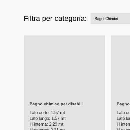
Filtra per categoria:
Bagno chimico per disabili
Bagno 
Lato corto:
1.57 mt
Lato co
Lato lungo:
1.57 mt
Lato lu
H interna:
2.29 mt
H inter
H esterna:
2.31 mt
H este