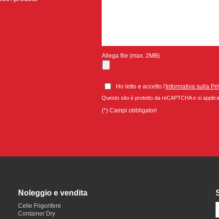
Allega file (max. 2MB)
Ho letto e accetto l'
Informativa sulla Pr
Questo sito è protetto da reCAPTCHA e si appli
(*) Campi obbligatori
Noleggio e vendita
Celle Frigorifere
Container Dry