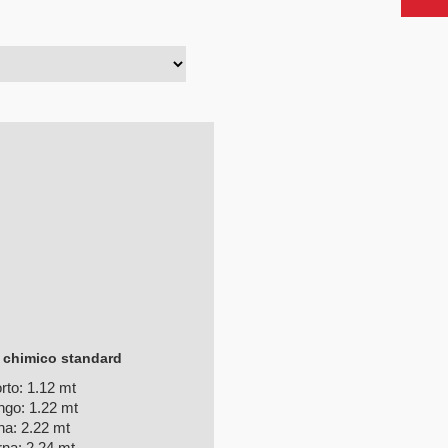
chimico standard
rto:
1.12 mt
ngo:
1.22 mt
na:
2.22 mt
rna:
2.24 mt