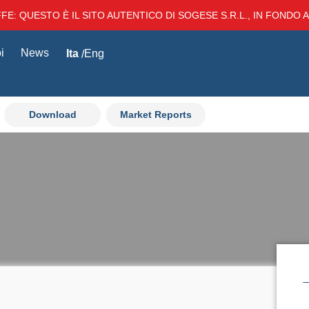
E: QUESTO È IL SITO AUTENTICO DI SOGESE S.R.L., IN FONDO AL
i
News
Ita
Eng
Download
Market Reports