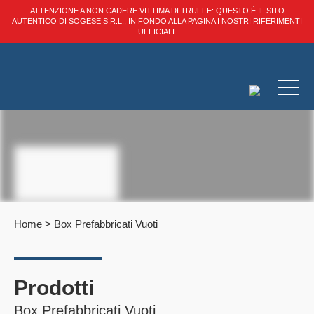
ATTENZIONE A NON CADERE VITTIMA DI TRUFFE: QUESTO È IL SITO
AUTENTICO DI SOGESE S.R.L., IN FONDO ALLA PAGINA I NOSTRI RIFERIMENTI
UFFICIALI.
Home
>
Box Prefabbricati Vuoti
Prodotti
Box Prefabbricati Vuoti