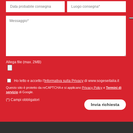
Allega file (max. 2MB)
Ho letto e accetto l'
Informativa sulla Privacy
di www.sogeseitalia.it
Questo sito è protetto da reCAPTCHA e si applicano
Privacy Policy
e
Termini di
servizio
di Google.
(*) Campi obbligatori