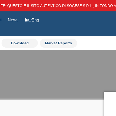
E: QUESTO È IL SITO AUTENTICO DI SOGESE S.R.L., IN FONDO AL
i
News
Ita
Eng
Download
Market Reports