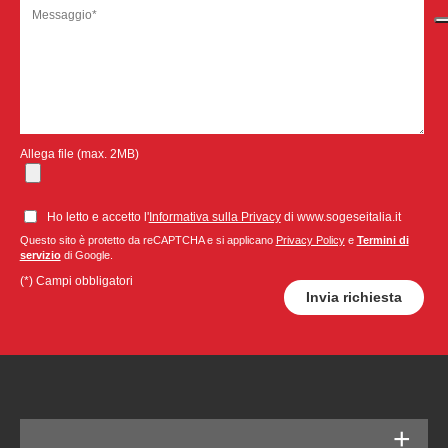
Allega file (max. 2MB)
Ho letto e accetto l'
Informativa sulla Privacy
di www.sogeseitalia.it
Questo sito è protetto da reCAPTCHA e si applicano
Privacy Policy
e
Termini di
servizio
di Google.
(*) Campi obbligatori