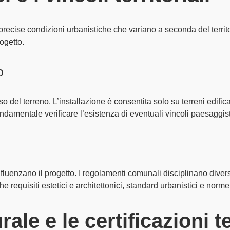
 precise
condizioni urbanistiche
che variano a seconda del territ
ogetto.
o
so del terreno
. L’installazione è consentita solo su
terreni edifica
fondamentale verificare l’esistenza di eventuali
vincoli paesaggist
fluenzano il progetto. I regolamenti comunali disciplinano divers
nche
requisiti estetici
e architettonici,
standard urbanistici
e
norme 
rale e le certificazioni 