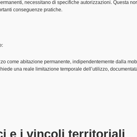
permanenti, necessitano di
specifiche autorizzazioni
. Questa no
ortanti conseguenze pratiche.
e:
lizzo come
abitazione permanente
, indipendentemente dalla mobili
chiede una reale
limitazione temporale
dell’utilizzo, documentata
i e i vincoli territoriali