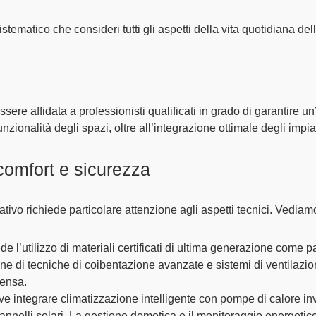
istematico
che consideri tutti gli aspetti della vita quotidiana dell
ssere affidata a
professionisti qualificati
in grado di garantire un
unzionalità
degli spazi, oltre all’
integrazione ottimale
degli impia
 comfort e sicurezza
ativo richiede particolare attenzione agli
aspetti tecnici
. Vediamo
e l’utilizzo di
materiali certificati di ultima generazione
come pa
one di
tecniche di coibentazione avanzate
e
sistemi di ventilazio
densa.
ve integrare
climatizzazione intelligente
con pompe di calore inv
annelli solari. La
gestione domotica
e il
monitoraggio energetic