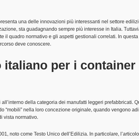
resenta una delle innovazioni più interessanti nel
settore edili
zzazione
, sta guadagnando sempre più interesse in Italia. Tuttav
e il
quadro normativo
e gli
aspetti gestionali
correlati. In quest
ercorso deve conoscere.
italiano per i container 
i all’interno della categoria dei
manufatti leggeri prefabbricati
. Q
ndo “mobili” nella loro concezione originale, quando vengono adi
i vista normativo.
001
, noto come
Testo Unico dell’Edilizia
. In particolare, l’
articol