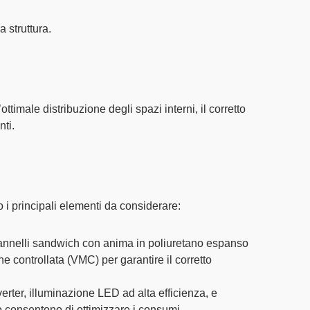
a struttura.
’ottimale
distribuzione degli spazi interni
, il corretto
nti.
 i principali elementi da considerare:
nnelli sandwich con anima in poliuretano espanso
ne controllata
(VMC) per garantire il corretto
erter,
illuminazione LED
ad alta efficienza, e
o
consentono di ottimizzare i consumi.