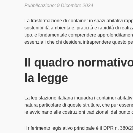
Pubblicazione: 9 Dicembre 2024
La trasformazione di
container in spazi abitativi
rapp
sostenibilità ambientale
,
praticità
e
rapidità di reali
tipo, è fondamentale comprendere approfonditament
essenziali che chi desidera intraprendere questo p
Il quadro normativo 
la legge
La legislazione italiana inquadra i container abitativ
natura particolare di queste strutture, che pur esse
le avvicinano alle
costruzioni tradizionali
dal punto d
Il riferimento legislativo principale è il
DPR n. 380/2