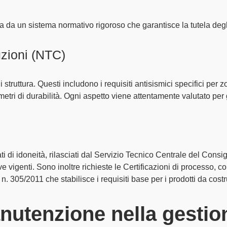
ta da un
sistema normativo rigoroso
che garantisce la tutela degli
zioni (NTC)
 struttura. Questi includono i
requisiti antisismici
specifici per z
etri di durabilità
. Ogni aspetto viene attentamente valutato per 
ti di idoneità
, rilasciati dal
Servizio Tecnico Centrale
del Consigl
e vigenti. Sono inoltre richieste le
Certificazioni di processo
, c
 n. 305/2011
che stabilisce i requisiti base per i prodotti da cost
anutenzione nella gestio