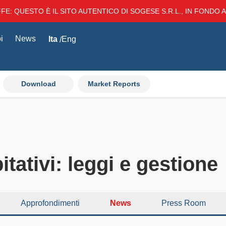
E: QUESTO È IL SITO AUTENTICO DI SOGESE S.R.L., IN FONDO AL
i
News
Ita
Eng
Download
Market Reports
tativi: leggi e gestione
Approfondimenti
News
Press Room