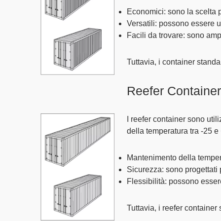
Economici
: sono la scelta
Versatili
: possono essere u
Facili da trovare
: sono amp
Tuttavia, i container standa
Reefer Container
I reefer container sono util
della temperatura tra
-25 e
Mantenimento della temper
Sicurezza
: sono progettati
Flessibilità
: possono essere
Tuttavia, i reefer contain