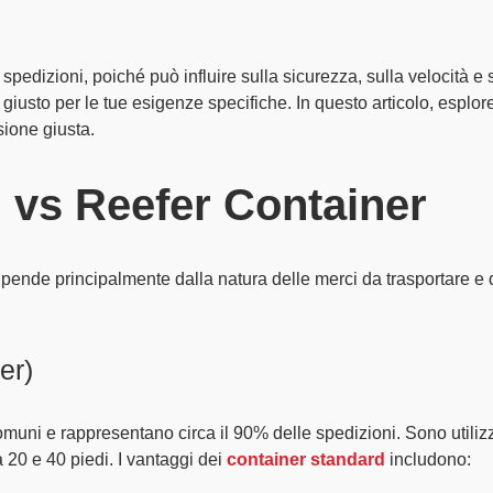
 spedizioni, poiché può influire sulla
sicurezza
, sulla
velocità
e 
r giusto per le tue esigenze specifiche. In questo articolo, esplor
sione giusta.
 vs Reefer Container
 dipende principalmente dalla
natura delle merci da trasportare e
er)
comuni e rappresentano circa il
90% delle spedizioni
. Sono utiliz
a
20 e 40 piedi
. I vantaggi dei
container standard
includono: