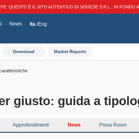
E: QUESTO È IL SITO AUTENTICO DI SOGESE S.R.L., IN FONDO AL
i
News
Ita
Eng
Download
Market Reports
caratteristiche
er giusto: guida a tipolo
Approfondimenti
News
Press Room