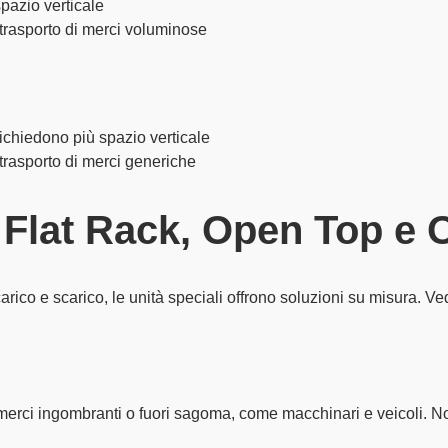
spazio verticale
trasporto di
merci voluminose
ichiedono più spazio verticale
 trasporto di merci generiche
: Flat Rack, Open Top e
carico e scarico
, le unità speciali offrono soluzioni su misura. Ve
merci ingombranti
o
fuori sagoma
, come macchinari e veicoli. No