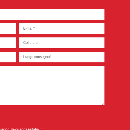
ivacy
di www.sogeseitalia.it