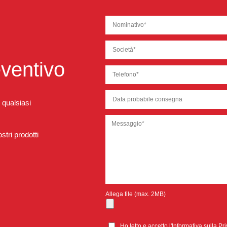
eventivo
 qualsiasi
tri prodotti
Allega file (max. 2MB)
Ho letto e accetto l'
Informativa sulla Pr