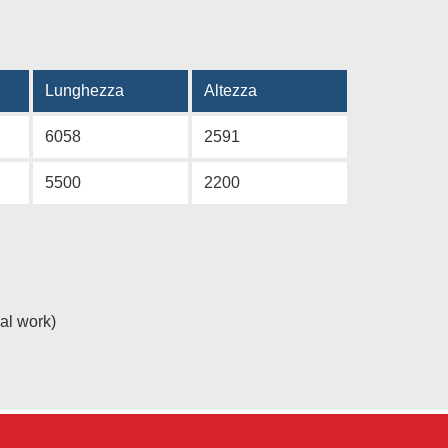
Lunghezza
Altezza
6058
2591
5500
2200
mal work)