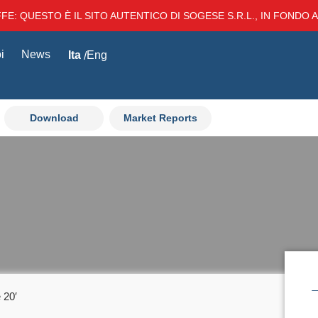
E: QUESTO È IL SITO AUTENTICO DI SOGESE S.R.L., IN FONDO AL
i
News
Ita
Eng
Download
Market Reports
 20′